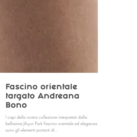
Fascino orientale
targato Andreana
Bono
I capi della nostra collezione interpretati dalla