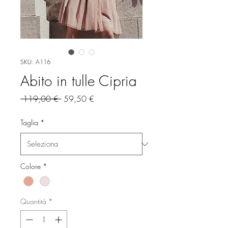
SKU: A116
Abito in tulle Cipria
Prezzo
Prezzo
 119,00 € 
59,50 €
regolare
scontato
Taglia
*
Colore
*
Quantità
*