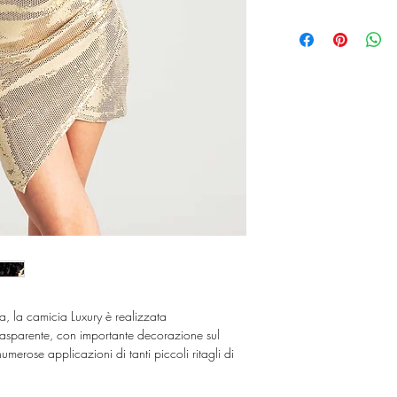
Tessuti: Organza e taff
In Italia e nei Paesi m
Spedizioni Standard so
Veloci ammontano ad 
Per le Spedizioni Intern
le spese di spedizio
ata, la camicia Luxury è realizzata
asparente, con importante decorazione sul
numerose applicazioni di tanti piccoli ritagli di