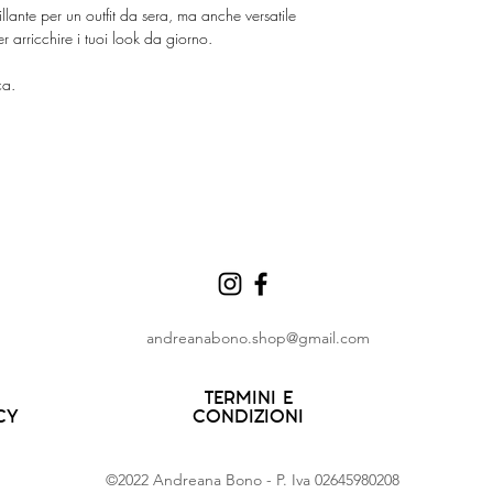
llante per un outfit da sera, ma anche versatile
 arricchire i tuoi look da giorno.
ca.
ANDREANA
BONO
andreanabono.shop@gmail.com
TERMINI E
CY
CONDIZIONI
©2022 Andreana Bono - P. Iva 02645980208